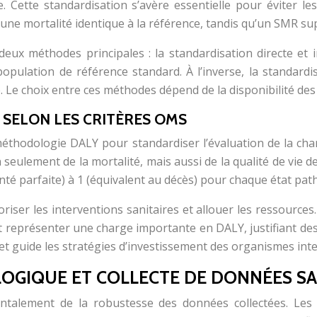
. Cette standardisation s’avère essentielle pour éviter 
ne mortalité identique à la référence, tandis qu’un SMR sup
ux méthodes principales : la standardisation directe et in
opulation de référence standard. À l’inverse, la standardis
. Le choix entre ces méthodes dépend de la disponibilité des d
) SELON LES CRITÈRES OMS
méthodologie DALY pour standardiser l’évaluation de la ch
eulement de la mortalité, mais aussi de la qualité de vie de
santé parfaite) à 1 (équivalent au décès) pour chaque état pat
oriser les interventions sanitaires et allouer les ressourc
eprésenter une charge importante en DALY, justifiant des 
et guide les stratégies d’investissement des organismes int
OGIQUE ET COLLECTE DE DONNÉES SA
entalement de la robustesse des données collectées. Les