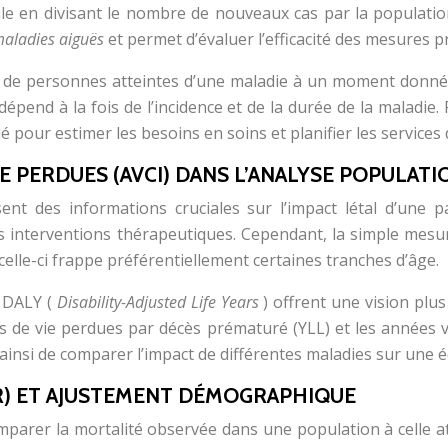
 en divisant le nombre de nouveaux cas par la population 
aladies aiguës
et permet d’évaluer l’efficacité des mesures p
n de personnes atteintes d’une maladie à un moment donné o
t dépend à la fois de l’incidence et de la durée de la malad
é pour estimer les besoins en soins et planifier les services 
IE PERDUES (AVCI) DANS L’ANALYSE POPULAT
nt des informations cruciales sur l’impact létal d’une pa
des interventions thérapeutiques. Cependant, la simple mesur
celle-ci frappe préférentiellement certaines tranches d’âge.
u DALY (
Disability-Adjusted Life Years
) offrent une vision plu
s de vie perdues par décès prématuré (YLL) et les années 
insi de comparer l’impact de différentes maladies sur une 
R) ET AJUSTEMENT DÉMOGRAPHIQUE
mparer la mortalité observée dans une population à celle 