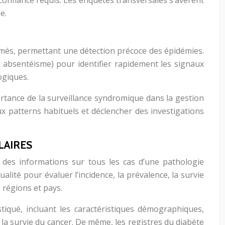
e confiance requis. Les enquêtes transversales s’avèrent
e.
rmés, permettant une détection précoce des épidémies.
 absentéisme) pour identifier rapidement les signaux
ogiques.
rtance de la surveillance syndromique dans la gestion
ux patterns habituels et déclencher des investigations
LAIRES
 des informations sur tous les cas d’une pathologie
ité pour évaluer l’incidence, la prévalence, la survie
 régions et pays.
tiqué, incluant les caractéristiques démographiques,
t la survie du cancer. De même, les registres du diabète