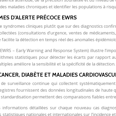
révalence attendue, de la précision souhaitée et du niveau d
es maladies chroniques et identifier les populations à risqu
MES D’ALERTE PRÉCOCE EWRS
de syndromes cliniques plutôt que sur des diagnostics confi
ollectées (consultations d’urgence, ventes de médicaments,
e facilite la détection en temps réel des anomalies épidémiol
(EWRS – Early Warning and Response System) illustre l’impo
orithmes statistiques pour détecter les écarts par rapport a
les améliore la sensibilité et la spécificité de la détection.
CANCER, DIABÈTE ET MALADIES CARDIOVASCU
 de surveillance continue qui collectent systématiquement
gistres fournissent des données longitudinales de haute qual
ur standardisation permettent des comparaisons fiables entre
s informations détaillées sur chaque nouveau cas diagnos
statistiques nationales et internationales sur l’incidence e